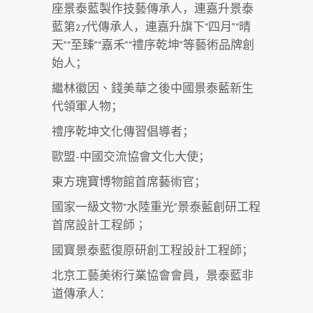
座景泰藍製作技藝傳承人，連嘉升景泰
藍第27代傳承人，連嘉升旗下“四月”“晴
天”“至臻”“嘉禾”“禮序乾坤”等藝術品牌創
始人；
繼林徽因、錢美華之後中國景泰藍新生
代領軍人物
；
禮序乾坤文化傳習倡導者
；
歐盟-中國交流協會文化大使
；
東方瑰寶博物館首席藝術官
；
國家一級文物“水陸重光”景泰藍創研工程
首席設計工程師；
國寶景泰藍復原研創工程設計工程師；
北京工藝美術行業協會會員，景泰藍非
道傳承人：