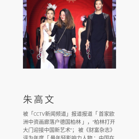
朱高文
被「
CCTV
新闻频道」报道报道「 ⾸家欧
洲中资画廊落户德国柏林 」，
“
柏林打开
⼤门迎接中国新艺术
”
； 被《财富杂志》
评为年度「 最年轻影响⼒⼈物 ：中国在