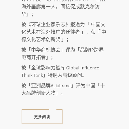
海外画廊第⼀⼈，间接促成默克尔访
华」；
被《环球企业家杂志》报道为「 中国⽂
化艺术在海外推⼴的迁徒者 」，获「 中
德⽂化艺术创新奖 」；
被「中华商标协会」评为「品牌
IP
跨界
电商开拓者」；
被「全球影响⼒智库
Global Influence
Think Tank
」特聘为⾼级顾问。
被「亚洲品牌
Asiabrand
」评为中国「⼗
⼤品牌创新⼈物」。
更多阅读