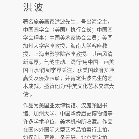
洪波
著名旅美画家洪波先生，号出海堂主。
中国画学会（美国）执行会长；中国画
学会理事；中国美术家协会会员；美国
加州大学客座教授、海南大学客座教
授、上海电影学院客座教授。其画风清
新浑厚，气韵生动。践行“用中国画画美
国山水”得到学界关注，获美国政府多项
嘉奖及侨办表彰；并肯定洪波先生的艺
术成就，盛赞他为“中美文化艺术交流大
使”。
作品为美国亚太博物馆、汉庭顿图书
馆、加州大学、中国华侨曆史博物馆等
许多学术单位，美术机构所收藏。作品
在国内外国际大型艺术品拍卖行上拍，
如保利、嘉德、朵云轩、北京荣宝拍