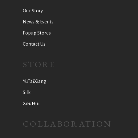
Our Story
News & Events
Popup Stores
Contact Us
STORE
YuTaiXiang
Silk
XiFuHui
COLLABORATION