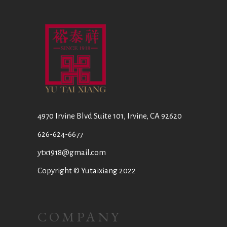
4970 Irvine Blvd Suite 101, Irvine, CA 92620
626-624-6677
ytx1918@gmail.com
Copyright © Yutaixiang 2022
COMPANY