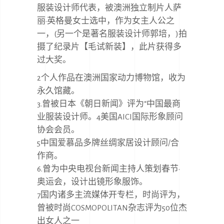
服装设计师代表，被澳洲独立制片人萨
丽·英格曼女士选中，作为女主人公之
一，(另一个是著名服装设计师郭培，)拍
摄了纪录片【毛试新装】，此片获得多
过大奖。
2个人作品在澳洲国家动力博物馆，收为
永久馆藏。
3.曾被日本《朝日新闻》评为“中国最商
业服装设计师。4美国AICI国际形象顾问
协会会员。
5中国爱慕品多牌丝绸家居设计顾问/合
作商。
6.曾为中央电视台新闻主持人策划春节·
奥运会，设计出镜形象服饰。
7国内诸多主流媒体开专栏，时尚评为，
曾被时尚COSMOPOLITAN杂志评为50位杰
出女人之一