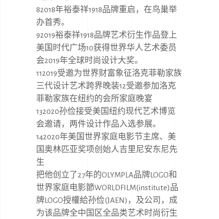
82018年裕泰祥1918品牌重启，在鸟巢举
办首秀。
92019裕泰祥1918品牌艺术衍生作品登上
美国时代广场10获得世界华人艺术委员
会2019年全球时尚设计大奖。
112019受邀为世界财富象征洛克菲勒家族
三代设计艺术跨界晚装12受邀参加洛克
菲勒家族在纽约的会所家庭晚宴
132020孙俭接受美国纽约现代艺术博览
会邀请，两件设计作品入选参展。
142020年美国世界家庭电影节主席、美
国奥林匹亚奖项创始人吉里尼安东尼先
生
把他创立了27年的OLYMPLA品牌LOGO和
世界家庭电影節WORLDFILM(institute)品
牌LOGO授權給孙俭(JAEN)，及公司，成
为该品牌全中国区全品类艺术时尚衍生