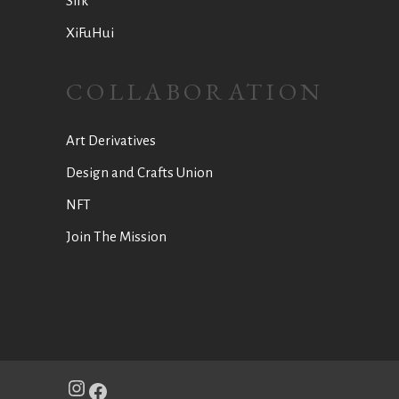
Silk
XiFuHui
COLLABORATION
Art Derivatives
Design and Crafts Union
NFT
Join The Mission
Instagram
Facebook