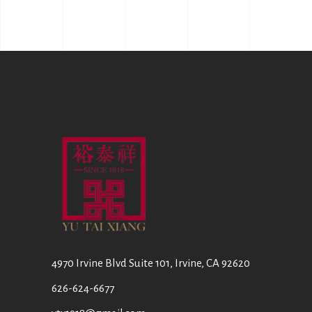
4970 Irvine Blvd Suite 101, Irvine, CA 92620
626-624-6677