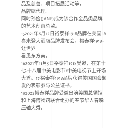
品及慈善、项目拓展活动等，
品牌總代理。
同时孙俭(JANE)成为该合作全品类品牌
的艺术创意总监。
152021年6月12日裕泰祥1918品牌在美国LA
喜来登大酒店品牌发布会，裕泰祥1918~
让世界
看见东方美。
162021年11月5日裕泰祥1918受邀，在第十
七·十八届中美电影节/中美电视节上开场
大秀。17·裕泰祥1918品牌获得美国国会颁
发的表彰参与公益证书。
182022裕泰祥品牌受邀出演美国总领馆
和上海博物馆联合组办的春节华人春晚
压轴大秀。