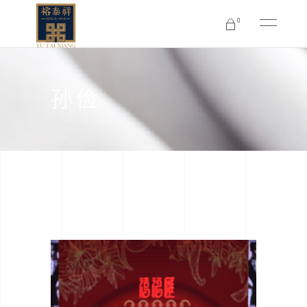
0
No products in the cart.
孙俭