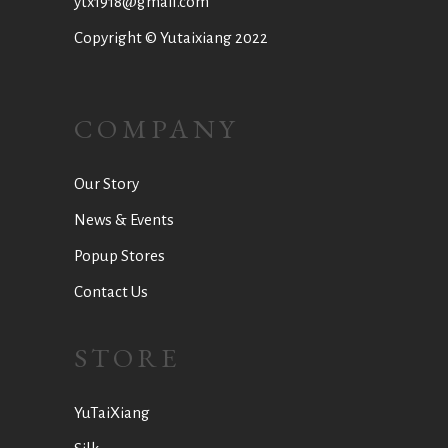
ytx1918@gmail.com
Copyright © Yutaixiang 2022
COMPANY
Our Story
News & Events
Popup Stores
Contact Us
STORE
YuTaiXiang