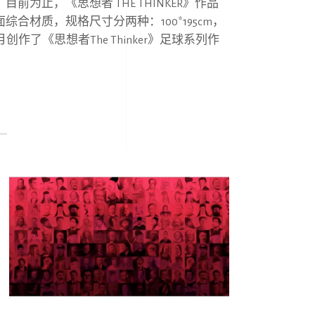
。⽬前为⽌，《思想者
THE THINKER
》作品
⾯综合材质，规格尺⼨分两种：
100*195cm
，
⽉创作了《思想者
The Thinker
》⾜球系列作