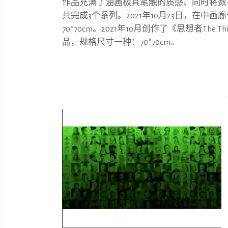
作品充满了油画极具笔触的质感、同时将数
共完成
3
个系列。
2021
年
10
⽉
23
⽇，在中画廊
70*70cm
。
2021
年
10
⽉创作了《思想者
The Th
品，规格尺⼨⼀种：
70*70cm
。