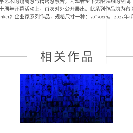
字艺术的疏离感与精密感融合，为观者留下⽆限遐想的空间
⼗周年开幕活动上，⾸次对外公开展出。此系列作品均为布
inker
》企业家系列作品，规格尺⼨⼀种：
70*70cm
。
2022
年
1
相关作品