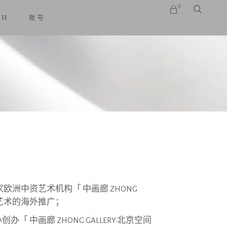
0
SH
账号
No products in the cart.
家欧洲中资艺术机构「 中画廊
ZHONG
艺术的海外推⼴；
创办「 中画廊
ZHONG GALLERY·
北京空间