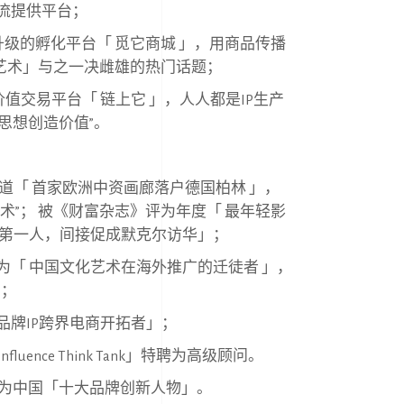
流提供平台；
级的孵化平台「 觅它商城 」，⽤商品传播
艺术」与之⼀决雌雄的热门话题；
值交易平台「 链上它 」，⼈⼈都是
IP
⽣产
思想创造价值
”
。
道「 ⾸家欧洲中资画廊落户德国柏林 」，
术
”
； 被《财富杂志》评为年度「 最年轻影
廊第⼀⼈，间接促成默克尔访华」；
为「 中国⽂化艺术在海外推⼴的迁徒者 」，
」；
品牌
IP
跨界电商开拓者」；
Influence Think Tank
」特聘为⾼级顾问。
为中国「⼗⼤品牌创新⼈物」。