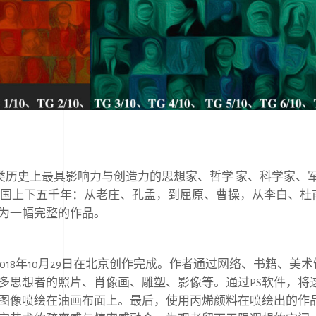
类历史上最具影响⼒与创造⼒的思想家、哲学 家、科学家、
中国上下五千年：从⽼庄、孔孟，到屈原、曹操，从李⽩、杜
为⼀幅完整的作品。
018
年
10
⽉
29
⽇在北京创作完成。作者通过⽹络、书籍、美术
多思想者的照⽚、肖像画、雕塑、影像等。通过
PS
软件，将
图像喷绘在油画布⾯上。最后，使⽤丙烯颜料在喷绘出的作