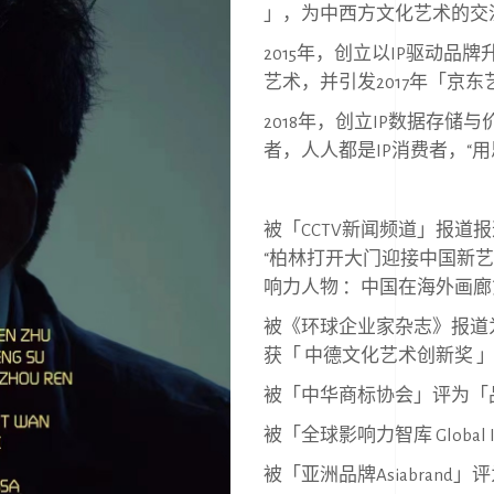
」，为中西⽅⽂化艺术的交
2015
年，创⽴以
IP
驱动品牌升
艺术，并引发
2017
年「京东
2018
年，创⽴
IP
数据存储与价
者，⼈⼈都是
IP
消费者，
“
⽤
被「
CCTV
新闻频道」报道报
“
柏林打开⼤门迎接中国新艺
响⼒⼈物 ：中国在海外画
被《环球企业家杂志》报道
获「 中德⽂化艺术创新奖 
被「中华商标协会」评为「
被「全球影响⼒智库
Global 
被「亚洲品牌
Asiabrand
」评