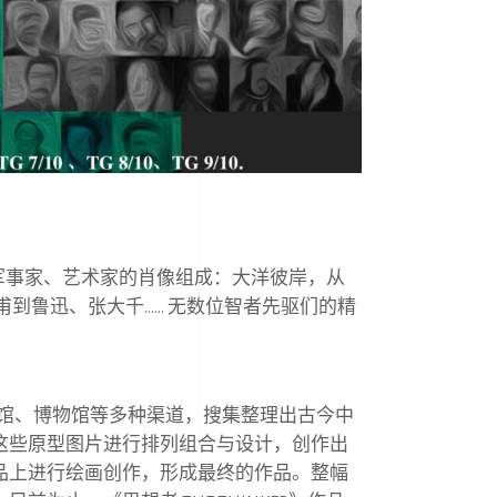
军事家、艺术家的肖像组成：⼤洋彼岸，从
甫到鲁迅、张⼤千
……
⽆数位智者先驱们的精
馆、博物馆等多种渠道，搜集整理出古今中
这些原型图⽚进⾏排列组合与设计，创作出
品上进⾏绘画创作，形成最终的作品。整幅