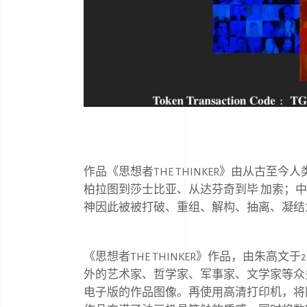
作品《思想者
THE THINKER
》由从古⾄今⼈
柏拉图到莎⼠⽐亚、从达芬奇到毕 加索；
神因此被被打破、重组、解构、抽离、凝结
《思想者
THE THINKER
》作品，由朱⾼⽂于
2
外的艺术家、哲学家、军事家、⽂学家等众
电⼦版的作品图像。再使⽤⾼清打印机，将