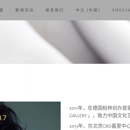
盟
新闻活动
联系我们
中文 (中国)
ENGLI
2011
年，在德国柏林创办⾸
GALLERY
」，致⼒中国⽂化
2013
年，在北京
CBD
嘉⾥中⼼