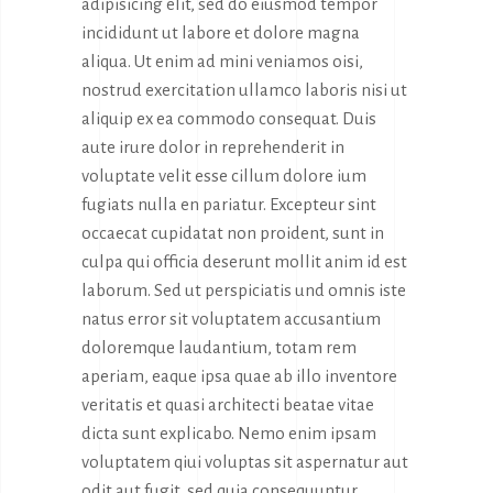
adipisicing elit, sed do eiusmod tempor
incididunt ut labore et dolore magna
aliqua. Ut enim ad mini veniamos oisi,
nostrud exercitation ullamco laboris nisi ut
aliquip ex ea commodo consequat. Duis
aute irure dolor in reprehenderit in
voluptate velit esse cillum dolore ium
fugiats nulla en pariatur. Excepteur sint
occaecat cupidatat non proident, sunt in
culpa qui officia deserunt mollit anim id est
laborum. Sed ut perspiciatis und omnis iste
natus error sit voluptatem accusantium
doloremque laudantium, totam rem
aperiam, eaque ipsa quae ab illo inventore
veritatis et quasi architecti beatae vitae
dicta sunt explicabo. Nemo enim ipsam
voluptatem qiui voluptas sit aspernatur aut
odit aut fugit, sed quia consequuntur