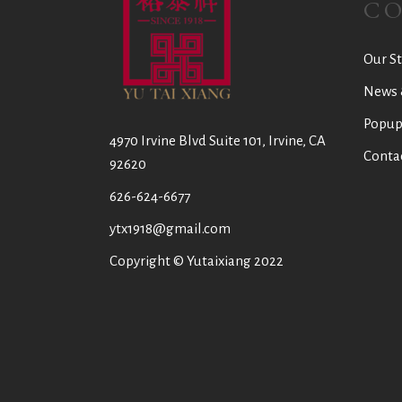
C
Our St
News 
Popup
4970 Irvine Blvd Suite 101, Irvine, CA
Conta
92620
626-624-6677
ytx1918@gmail.com
Copyright © Yutaixiang 2022