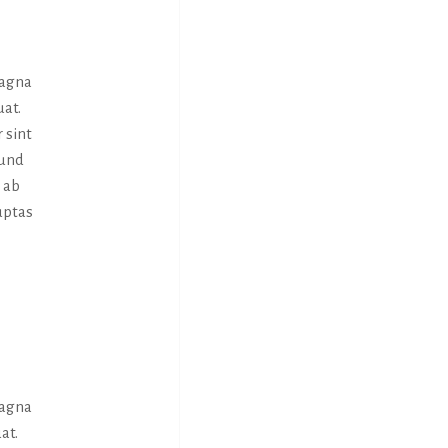
magna
uat.
 sint
 und
 ab
uptas
magna
at.