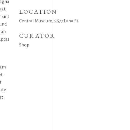
magna
uat.
LOCATION
 sint
Central Museum, 9677 Luna St.
 und
 ab
CURATOR
uptas
Shop
uam
t,
t
aute
at