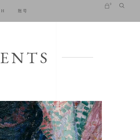
0
SH
账号
No products in the cart.
MENTS