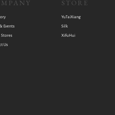
OMPANY
STORE
ory
YuTaiXiang
& Events
Silk
 Stores
XiFuHui
ct Us