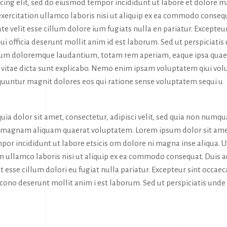
icing elit, sed do eiusmod tempor incididunt ut labore et dolore 
exercitation ullamco laboris nisi ut aliquip ex ea commodo conseq
te velit esse cillum dolore ium fugiats nulla en pariatur. Excepteur
ui officia deserunt mollit anim id est laborum. Sed ut perspiciatis
tium doloremque laudantium, totam rem aperiam, eaque ipsa quae
tae vitae dicta sunt explicabo. Nemo enim ipsam voluptatem qiui vol
sequuntur magnit dolores eos qui ratione sense voluptatem sequi u
ia dolor sit amet, consectetur, adipisci velit, sed quia non numq
e magnam aliquam quaerat voluptatem. Lorem ipsum dolor sit ame
por incididunt ut labore etsicis om dolore ni magna inse aliqua. U
n ullamco laboris nisi ut aliquip ex ea commodo consequat. Duis 
it esse cillum dolori eu fugiat nulla pariatur. Excepteur sint occaec
a cono deserunt mollit anim i est laborum. Sed ut perspiciatis unde