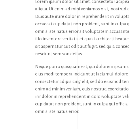
Lorem ipsum dolor sit amet, consectetur adipis
aliqua. Ut enim ad mini veniamos oisi, nostrud 
Duis aute irure dolor in reprehenderit in volupta
occaecat cupidatat non proident, sunt in culpa q
omnis iste natus error sit voluptatem accusan
illo inventore veritatis et quasi architecti bea
sit aspernatur aut odit aut fugit, sed quia con
nesciunt sem son deilas.
Neque porro quisquam est, qui dolorem ipsum qu
eius modi tempora incidunt ut laciumui dolor
consectetur adipisicing elit, sed do eiusmod tem
enim ad minim veniam, quis nostrud exercitatio
irir dolor in reprehenderit in dolorvoluptate vel
cupidatat non proident, sunt in culpa qui offici
omnis iste natus error.