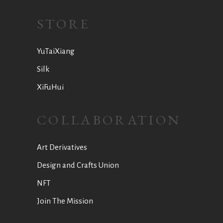
STORE
YuTaiXiang
Silk
XiFuHui
COLLABORATION
Art Derivatives
Design and Crafts Union
NFT
Join The Mission