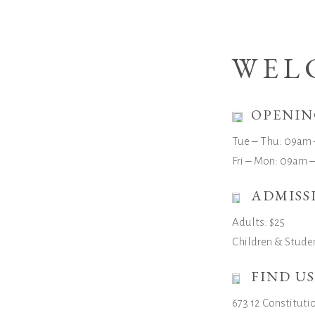
WEL
OPENIN
Tue ‒ Thu: 09am
Fri ‒ Mon: 09am 
ADMISS
Adults: $25
Children & Studen
FIND US
673 12 Constituti