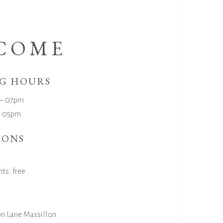
COME
G HOURS
 ‒ 07pm
‒ 05pm
IONS
ts: free
on Lane Massillon
Sep 12 – Oct 23 2019