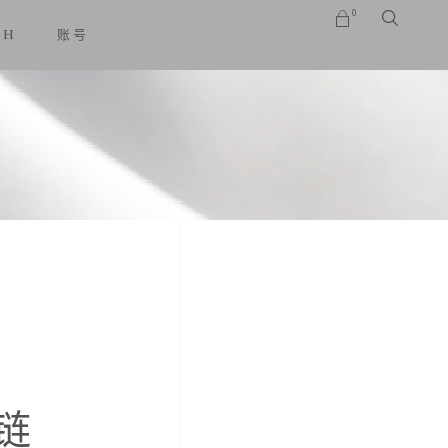
0
SH
账号
No products in the cart.
链