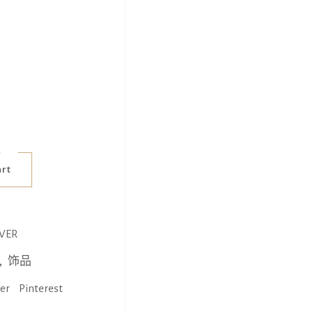
art
VER
,
饰品
ter
Pinterest