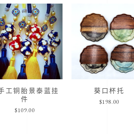
手工铜胎景泰蓝挂
葵口杯托
件
$
198.00
$
109.00