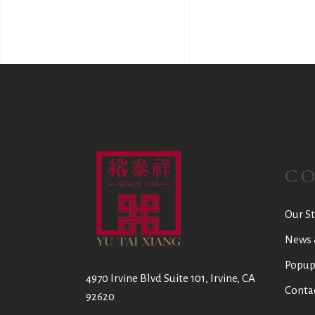
C
Our St
News 
Popup
4970 Irvine Blvd Suite 101, Irvine, CA
Conta
92620