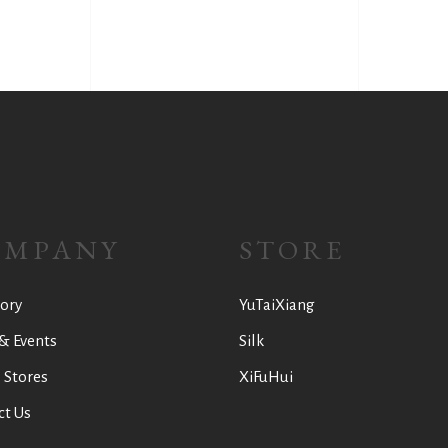
OMPANY
STORE
ory
YuTaiXiang
& Events
Silk
 Stores
XiFuHui
ct Us