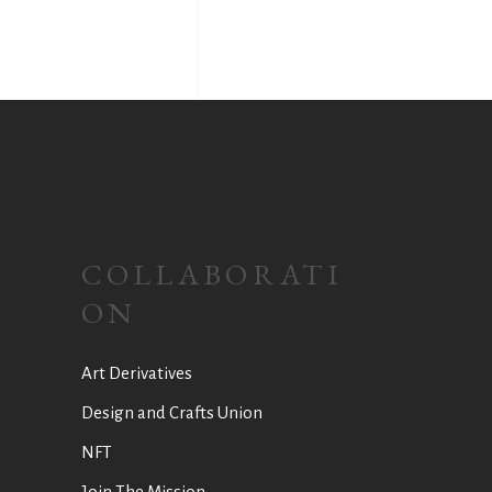
COLLABORATI
ON
Art Derivatives
Design and Crafts Union
NFT
Join The Mission