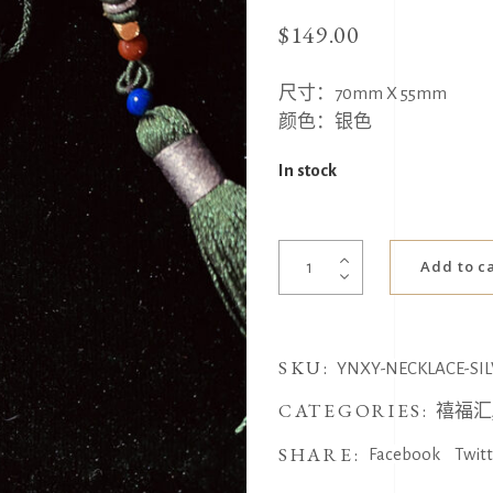
$
149.00
尺寸：70mm X 55mm
颜色：银色
In stock
大
Add to c
银
鱼
项
SKU:
链
YNXY-NECKLACE-SIL
quantity
CATEGORIES:
禧福汇
SHARE:
Facebook
Twit