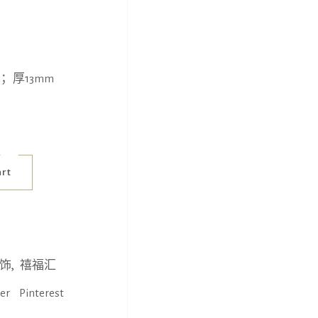
；厚13mm
art
,
饰
禧福汇
ter
Pinterest