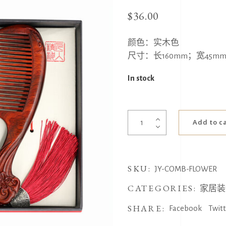
$
36.00
颜色：实木色
尺寸：长160mm；宽45mm
In stock
梅
Add to c
花
梳
quantity
SKU:
JY-COMB-FLOWER
CATEGORIES:
家居装
SHARE:
Facebook
Twit