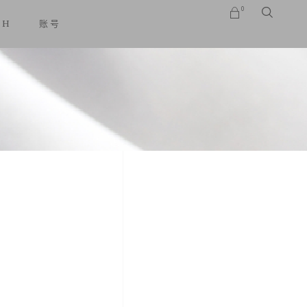
0
SH
账号
No products in the cart.