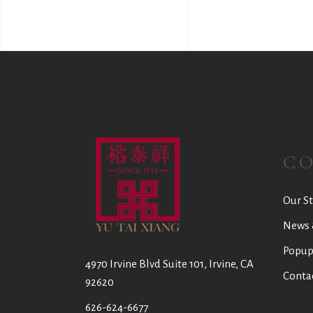
C
Our St
News 
Popup
4970 Irvine Blvd Suite 101, Irvine, CA
Conta
92620
626-624-6677