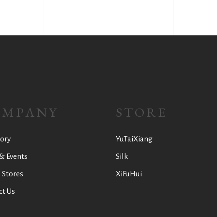
OMPANY
STORE
ory
YuTaiXiang
& Events
Silk
 Stores
XiFuHui
ct Us