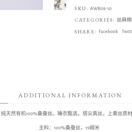
袖
SKU:
睡
AWB09-10
衣
CATEGORIES:
丝麻棉
两
SHARE:
件
Facebook
Twit
套
quantity
ADDITIONAL INFORMATION
纯天然有机100%桑蚕丝。睡衣甄选，塔尖真丝，上乘丝质
主料：100%桑蚕丝，19姆米