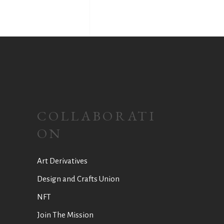
COLLABORATI
ON
Art Derivatives
Design and Crafts Union
NFT
Join The Mission