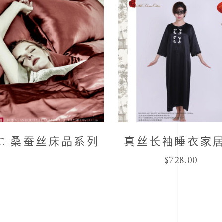
LC 桑蚕丝床品系列
真丝长袖睡衣家
$
728.00