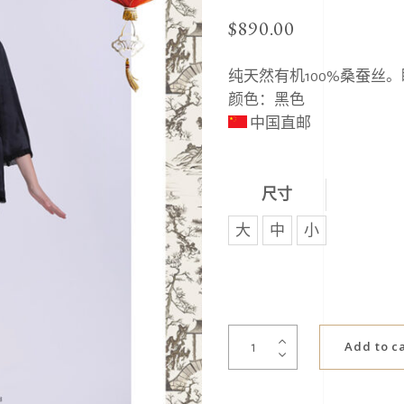
$
890.00
纯天然有机
100%
桑蚕丝。
颜色：黑色
中国直邮
尺寸
大
中
小
真
Add to c
丝
长