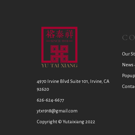
C
Our St
News 
Popup
4970 Irvine Blvd Suite 101, Irvine, CA
Conta
92620
626-624-6677
ytx1918@gmail.com
Copyright © Yutaixiang 2022