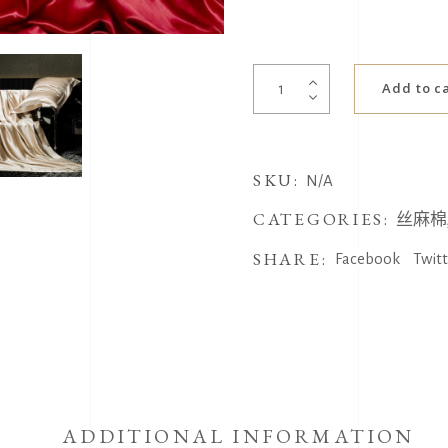
纯
Add to c
天
然
重
SKU:
磅
N/A
真
CATEGORIES:
丝麻棉
丝
SHARE:
四
Facebook
Twit
件
套
quantity
ADDITIONAL INFORMATION