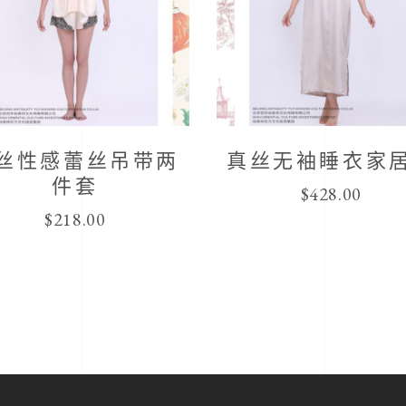
丝性感蕾丝吊带两
真丝无袖睡衣家
件套
$
428.00
$
218.00