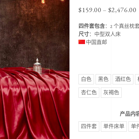
$
159.00
–
$
2,476.00
四件套包含
：2 个真丝枕
尺寸
：中型双人床
中国直邮
白色
黑色
酒红色
杏仁色
灰褐色
产品内
四件套
单件床单
单