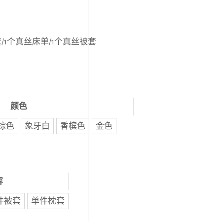
套/1个真丝床单/1个真丝被套
颜色
棕色
象牙白
香槟色
金色
容
件被套
单件枕套