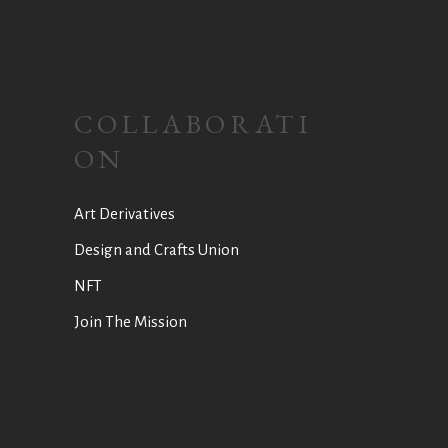
COLLABORATI
ON
Art Derivatives
Design and Crafts Union
NFT
Join The Mission