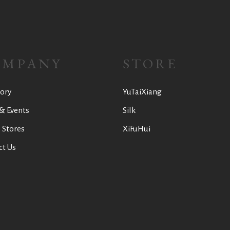
OMPANY
STORE
ory
YuTaiXiang
& Events
Silk
 Stores
XiFuHui
ct Us