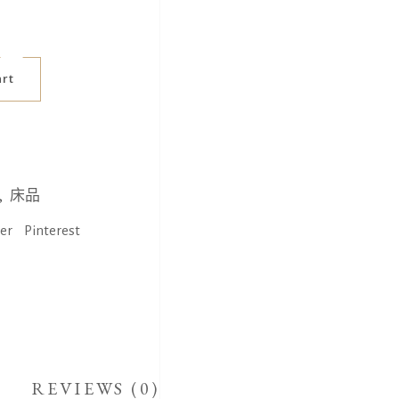
art
,
床品
ter
Pinterest
REVIEWS (0)