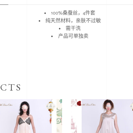
100%桑蚕丝，4件套
纯天然材料，亲肤不过敏
需干洗
产品可单独卖
CTS