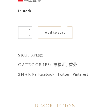
中国直邮
In stock
药
Add to cart
水
晶
族
SKU:
香
XYL752
薰
CATEGORIES:
,
禧福汇
香芬
造
SHARE:
型
Facebook
Twitter
Pinterest
蜡
烛
quantity
DESCRIPTION